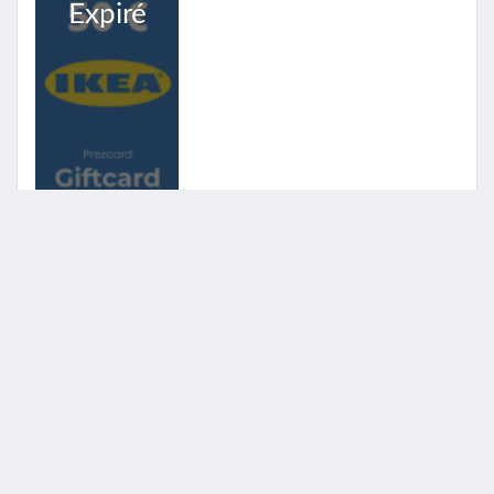
Expiré
Voir l'offre
À gagner : 31 lots dont 500 euros en carte cadeau
Zôdio
zodio
Publié le
08/04/2022